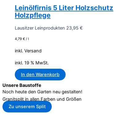
Leinölfirnis 5 Liter Holzschutz
Holzpflege
Lausitzer Leinprodukten
23,95
€
4,79
€
/
l
inkl. Versand
inkl. 19 % MwSt.
In den Warenkorb
Unsere Baustoffe
Noch heute den Garten neu gestalten!
Granitsplit in allen Farben und Größen
Zu unserem Split