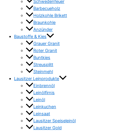
Schwedenfeuer
Barbecueholz
Holzkohle Brikett
Braunkohle
Anzünder
Baustoffe & Kies
Grauer Granit
Roter Granit
Buntkies
Streusplitt
Steinmehl
Lausitzer Leinprodukte
Einbrennöl
Leinölfirnis
Leinöl
Leinkuchen
Leinsaat
Lausitzer Speiseleinöl
Lausitzer Gold