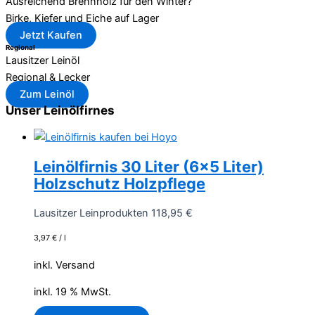
Ausreichend Brennholz für den Winter?
Birke, Kiefer und Eiche auf Lager
Jetzt Kaufen
Regional
Lausitzer Leinöl
Regional & Lecker
Zum Leinöl
Unser Leinölfirnes
Leinölfirnis 30 Liter (6×5 Liter)
Holzschutz Holzpflege
Lausitzer Leinprodukten
118,95
€
3,97
€
/
l
inkl. Versand
inkl. 19 % MwSt.