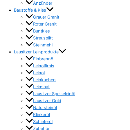
Anzünder
Baustoffe & Kies
Grauer Granit
Roter Granit
Buntkies
Streusplitt
Steinmehl
Lausitzer Leinprodukte
Einbrennöl
Leinölfirnis
Leinöl
Leinkuchen
Leinsaat
Lausitzer Speiseleinöl
Lausitzer Gold
Natursteinöl
Klinkeröl
Schieferöl
Zubehör