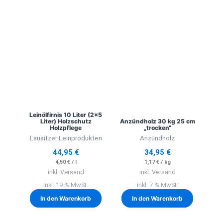
Leinölfirnis 10 Liter (2×5
Liter) Holzschutz
Anzündholz 30 kg 25 cm
Holzpflege
„trocken“
Lausitzer Leinprodukten
Anzündholz
44,95
€
34,95
€
4,50
€
/
l
1,17
€
/
kg
inkl. Versand
inkl. Versand
inkl. 19 % MwSt.
inkl. 7 % MwSt.
In den Warenkorb
In den Warenkorb