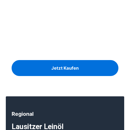
Unser Angebot
Ausreichend Brennholz für den
Winter?
Birke, Kiefer und Eiche auf Lager
Jetzt Kaufen
Regional
Lausitzer Leinöl