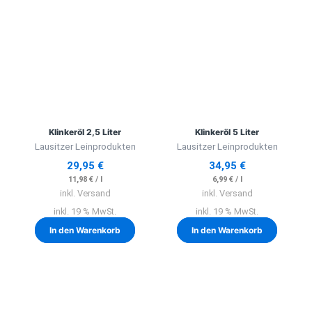
Klinkeröl 2,5 Liter
Klinkeröl 5 Liter
Lausitzer Leinprodukten
Lausitzer Leinprodukten
29,95
€
34,95
€
11,98
€
/
l
6,99
€
/
l
inkl. Versand
inkl. Versand
inkl. 19 % MwSt.
inkl. 19 % MwSt.
In den Warenkorb
In den Warenkorb