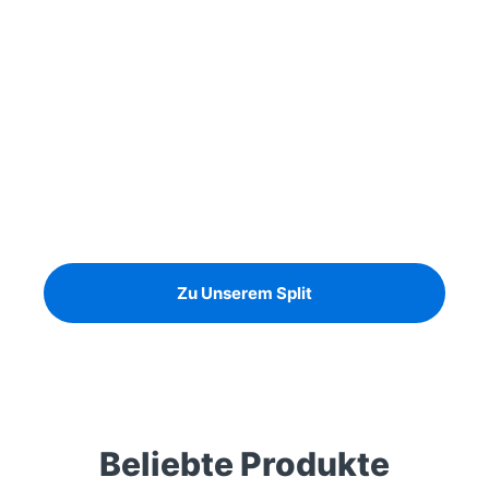
Unsere Baustoffe
Noch heute den Garten neu
gestalten!
Granitsplit in allen Farben und Größen
Zu Unserem Split
Beliebte Produkte