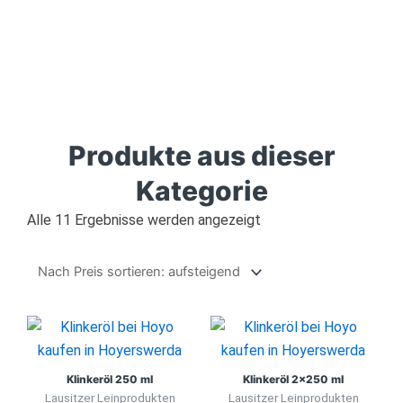
Zum
Inhalt
springen
Produkte aus dieser
Kategorie
Nach
Alle 11 Ergebnisse werden angezeigt
Preis
sortiert:
aufsteigend
Klinkeröl 250 ml
Klinkeröl 2×250 ml
Lausitzer Leinprodukten
Lausitzer Leinprodukten