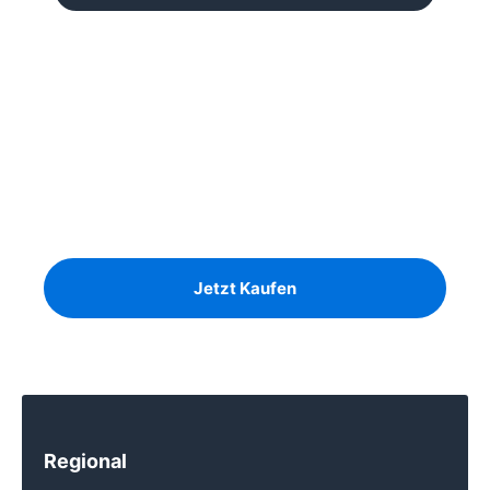
Unser Angebot
Ausreichend Brennholz für
den Winter?
Birke, Kiefer und Eiche auf Lager
Jetzt Kaufen
Regional