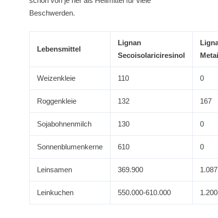
schon von je her als Heilmittel für viele
Beschwerden.
Lignan
Lign
Lebensmittel
Secoisolariciresinol
Metai
Weizenkleie
110
0
Roggenkleie
132
167
Sojabohnenmilch
130
0
Sonnenblumenkerne
610
0
Leinsamen
369.900
1.087
Leinkuchen
550.000-610.000
1.200