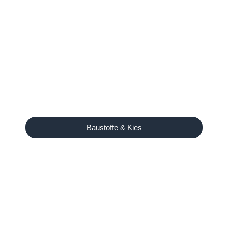
Baustoffe & Kies
Unser Angebot
Ausreichend Brennholz für
den Winter?