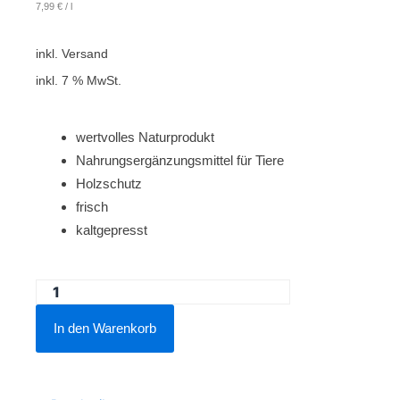
7,99
€
/
l
inkl. Versand
inkl. 7 % MwSt.
wertvolles Naturprodukt
Nahrungsergänzungsmittel für Tiere
Holzschutz
frisch
kaltgepresst
Leinöl
kaltgepresst
In den Warenkorb
5
Liter
+