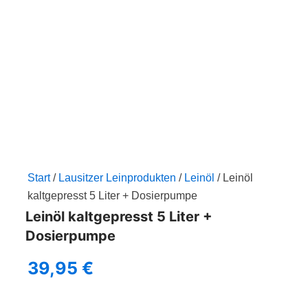
Zum
Inhalt
springen
Start
/
Lausitzer Leinprodukten
/
Leinöl
/ Leinöl
kaltgepresst 5 Liter + Dosierpumpe
Leinöl kaltgepresst 5 Liter +
Dosierpumpe
39,95
€