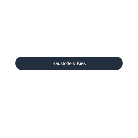
Baustoffe & Kies
Unser Angebot
Ausreichend Brennholz für
den Winter?
Birke, Kiefer und Eiche auf Lager