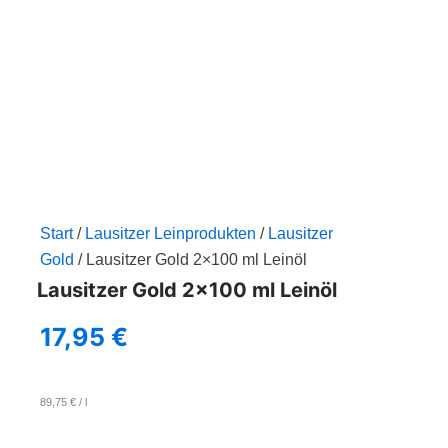
Zum
Inhalt
springen
Start
/
Lausitzer Leinprodukten
/
Lausitzer
Gold
/ Lausitzer Gold 2×100 ml Leinöl
Lausitzer Gold 2×100 ml Leinöl
17,95
€
89,75
€
/
l