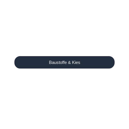
Baustoffe & Kies
Unser Angebot
Ausreichend Brennholz für
den Winter?
Birke, Kiefer und Eiche auf Lager