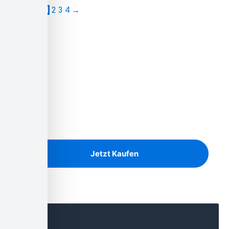
1
2
3
4
→
Unser Angebot
Ausreichend Brennholz für den
Winter?
Birke, Kiefer und Eiche auf Lager
Jetzt Kaufen