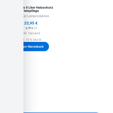
Leinölfirnis 5 Liter Holzschutz
Holzpflege
Lausitzer Leinprodukten
23,95
€
4,79
€
/
l
inkl. Versand
inkl. 19 % MwSt.
In den Warenkorb
Unsere Baustoffe
Noch heute den Garten neu
gestalten!
Granitsplit in allen Farben und Größen