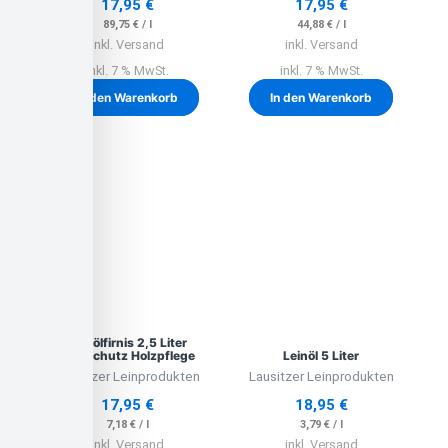
17,95
€
17,95
€
89,75
€
/
l
44,88
€
/
l
inkl. Versand
inkl. Versand
inkl. 7 % MwSt.
inkl. 7 % MwSt.
In den Warenkorb
In den Warenkorb
Leinölfirnis 2,5 Liter
Holzschutz Holzpflege
Leinöl 5 Liter
Lausitzer Leinprodukten
Lausitzer Leinprodukten
17,95
€
18,95
€
7,18
€
/
l
3,79
€
/
l
inkl. Versand
inkl. Versand