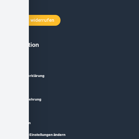
Warenkorb
Vertrag widerrufen
Information
Impressum
Datenschutzerklärung
AGB
Widerrufsbelehrung
Lieferzeit
Zahlungsarten
Privatsphäre-Einstellungen ändern