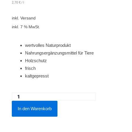
2,70
€
/
l
inkl. Versand
inkl. 7 % MwSt.
wertvolles Naturprodukt
Nahrungsergänzungsmittel für Tiere
Holzschutz
frisch
kaltgepresst
Leinöl
kaltgepresst
In den Warenkorb
1000
Liter
frisch