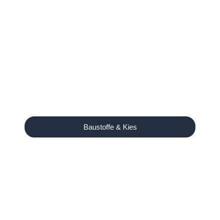
Baustoffe & Kies
Unser Angebot
Ausreichend Brennholz für
den Winter?