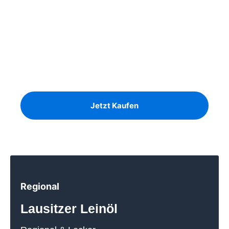
Unser Angebot
Ausreichend Brennholz für
den Winter?
Birke, Kiefer und Eiche auf Lager
Jetzt Kaufen
Regional
Lausitzer Leinöl