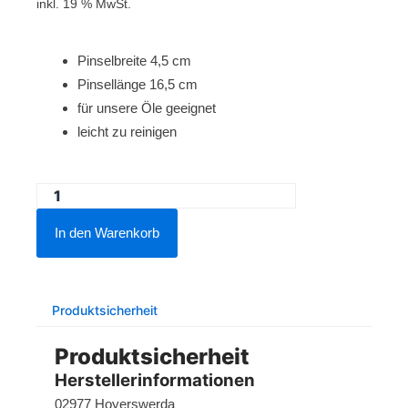
inkl. 19 % MwSt.
Pinselbreite 4,5 cm
Pinsellänge 16,5 cm
für unsere Öle geeignet
leicht zu reinigen
Pinsel
(Breite:
In den Warenkorb
4,5
cm)
mit
Produktsicherheit
Holzgriff
Menge
Produktsicherheit
Herstellerinformationen
02977 Hoyerswerda