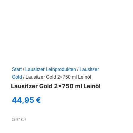
Zum
Inhalt
springen
Start
/
Lausitzer Leinprodukten
/
Lausitzer
Gold
/ Lausitzer Gold 2×750 ml Leinöl
Lausitzer Gold 2×750 ml Leinöl
44,95
€
29,97
€
/
l