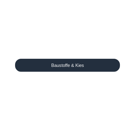
Baustoffe & Kies
Unser Angebot
Ausreichend Brennholz für
den Winter?
Birke, Kiefer und Eiche auf Lager