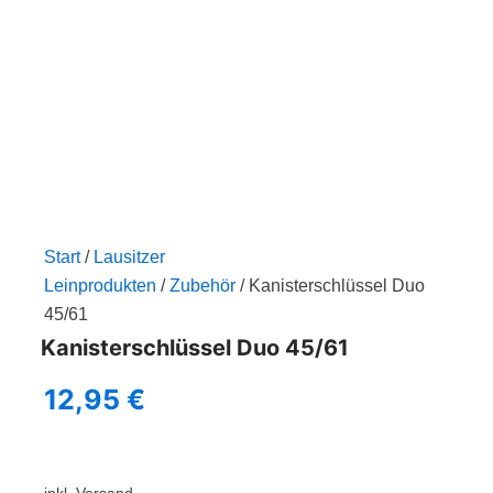
Zum
Inhalt
springen
Start
/
Lausitzer
Leinprodukten
/
Zubehör
/ Kanisterschlüssel Duo
45/61
Kanisterschlüssel Duo 45/61
12,95
€
inkl. Versand