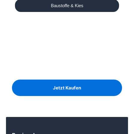
Baustoffe & Kies
Unser Angebot
Ausreichend Brennholz für
den Winter?
Birke, Kiefer und Eiche auf Lager
Jetzt Kaufen