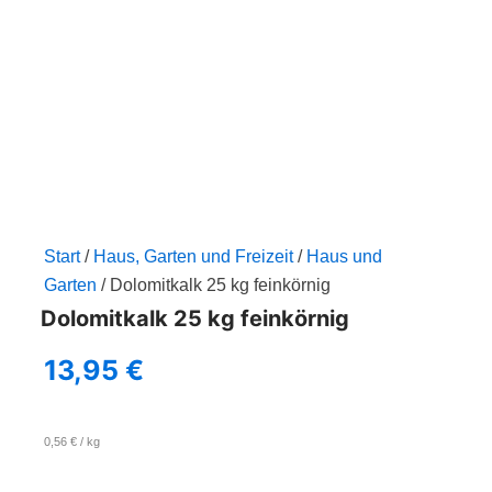
Zum
Inhalt
springen
Start
/
Haus, Garten und Freizeit
/
Haus und
Garten
/ Dolomitkalk 25 kg feinkörnig
Dolomitkalk 25 kg feinkörnig
13,95
€
0,56
€
/
kg