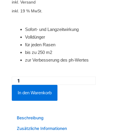
inkl. Versand
inkl. 19 % MwSt.
Sofort- und Langzeitwirkung
Volldünger
für jeden Rasen
bis zu 250 m2
zur Verbesserung des ph-Wertes
Dolomitkalk
25
In den Warenkorb
kg
feinkörnig
Menge
Beschreibung
Zusätzliche Informationen