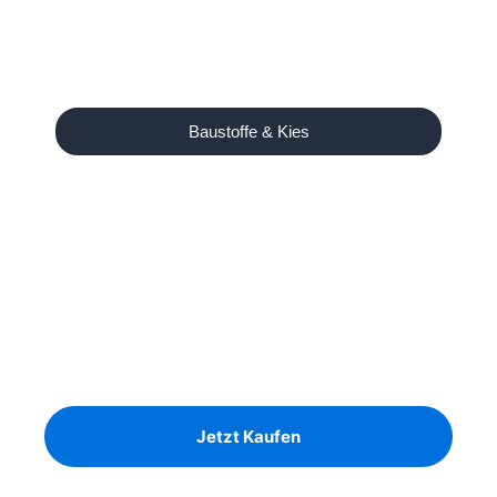
Baustoffe & Kies
Unser Angebot
Ausreichend Brennholz für
den Winter?
Birke, Kiefer und Eiche auf Lager
Jetzt Kaufen