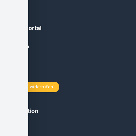
Käuferportal
Mein Account
Zur Kasse
Warenkorb
Vertrag widerrufen
Information
Impressum