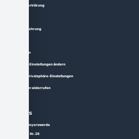
Datenschutzerklärung
AGB
Widerrufsbelehrung
Lieferzeit
Zahlungsarten
Privatsphäre-Einstellungen ändern
Historie der Privatsphäre-Einstellungen
Einwilligungen widerrufen
Über uns
02977 Hoyerswerda
Straße E Nr. 26