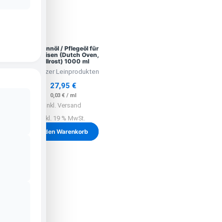
Einbrennöl / Pflegeöl für
Gusseisen (Dutch Oven,
Grillrost) 1000 ml
Lausitzer Leinprodukten
27,95
€
0,03
€
/
ml
inkl. Versand
inkl. 19 % MwSt.
In den Warenkorb
Unser Angebot
Ausreichend Brennholz für den
Winter?