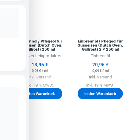
Einbrennöl / Pflegeöl für
Einbrennöl / Pflegeöl für
Gusseisen (Dutch Oven,
Gusseisen (Dutch Oven,
Grillrost) 250 ml
Grillrost) 2 x 250 ml
Lausitzer Leinprodukten
Einbrennöl
13,95
€
20,95
€
0,06
€
/
ml
0,04
€
/
ml
inkl. Versand
inkl. Versand
inkl. 19 % MwSt.
inkl. 19 % MwSt.
In den Warenkorb
In den Warenkorb