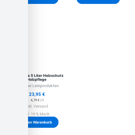
Leinölfirnis 5 Liter Holzschutz
Holzpflege
Lausitzer Leinprodukten
23,95
€
4,79
€
/
l
inkl. Versand
inkl. 19 % MwSt.
In den Warenkorb