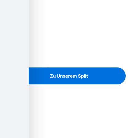
Unsere Baustoffe
Noch heute den Garten neu
gestalten!
Granitsplit in allen Farben und Größen
Zu Unserem Split