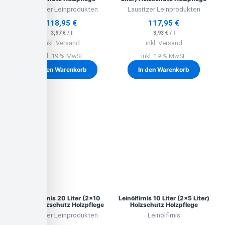
Lausitzer Leinprodukten
Lausitzer Leinprodukten
118,95
€
117,95
€
3,97
€
/
l
3,93
€
/
l
inkl. Versand
inkl. Versand
inkl. 19 % MwSt.
inkl. 19 % MwSt.
In den Warenkorb
In den Warenkorb
Leinölfirnis 20 Liter (2×10
Leinölfirnis 10 Liter (2×5 Liter)
Liter) Holzschutz Holzpflege
Holzschutz Holzpflege
Lausitzer Leinprodukten
Leinölfirnis