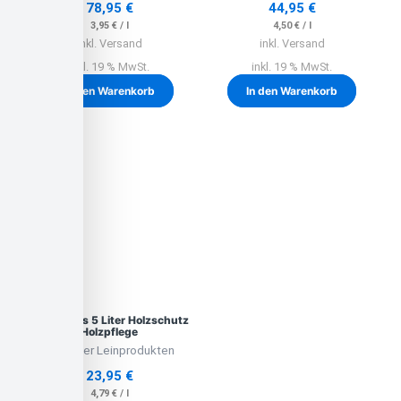
78,95
€
44,95
€
3,95
€
/
l
4,50
€
/
l
inkl. Versand
inkl. Versand
inkl. 19 % MwSt.
inkl. 19 % MwSt.
In den Warenkorb
In den Warenkorb
Leinölfirnis 5 Liter Holzschutz
Holzpflege
Lausitzer Leinprodukten
23,95
€
4,79
€
/
l