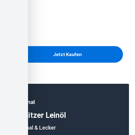
Unser Angebot
Ausreichend Brennholz für den
Winter?
Birke, Kiefer und Eiche auf Lager
Jetzt Kaufen
Regional
Lausitzer Leinöl
Regional & Lecker