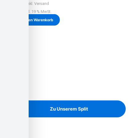
inkl. Versand
inkl. 19 % MwSt.
In den Warenkorb
Unsere Baustoffe
Noch heute den Garten neu
gestalten!
Granitsplit in allen Farben und Größen
Zu Unserem Split