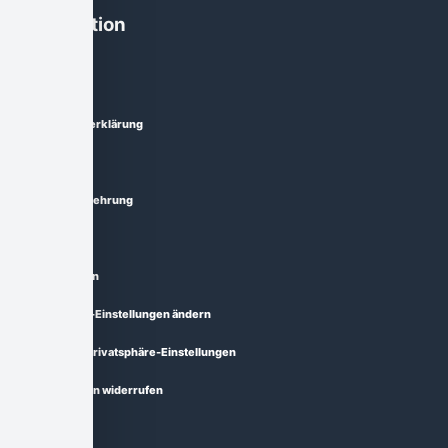
Information
Impressum
Datenschutzerklärung
AGB
Widerrufsbelehrung
Lieferzeit
Zahlungsarten
Privatsphäre-Einstellungen ändern
Historie der Privatsphäre-Einstellungen
Einwilligungen widerrufen