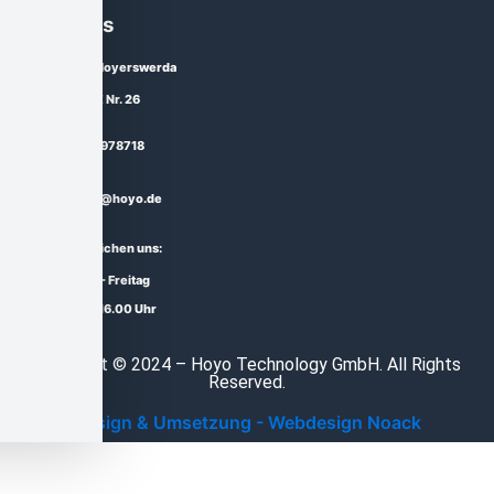
Über uns
02977 Hoyerswerda
Straße E Nr. 26
03571 - 978718
service@hoyo.de
Sie erreichen uns:
Montag - Freitag
10.00 - 16.00 Uhr
Copyright © 2024 – Hoyo Technology GmbH. All Rights
Reserved.
Design & Umsetzung - Webdesign Noack