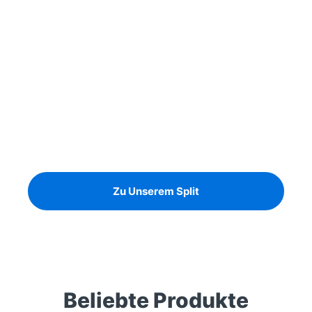
Unsere Baustoffe
Noch heute den Garten neu
gestalten!
Granitsplit in allen Farben und Größen
Zu Unserem Split
Beliebte Produkte