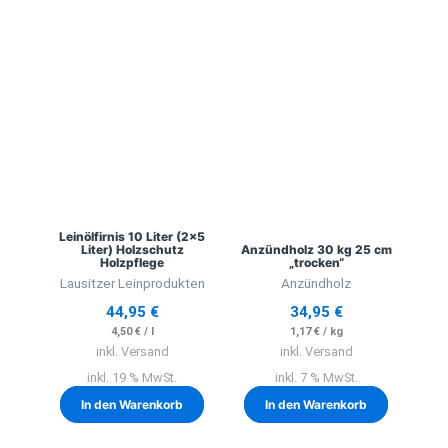
Leinölfirnis 10 Liter (2×5
Liter) Holzschutz
Anzündholz 30 kg 25 cm
Holzpflege
„trocken“
Lausitzer Leinprodukten
Anzündholz
44,95
€
34,95
€
4,50
€
/
l
1,17
€
/
kg
inkl. Versand
inkl. Versand
inkl. 19 % MwSt.
inkl. 7 % MwSt.
In den Warenkorb
In den Warenkorb