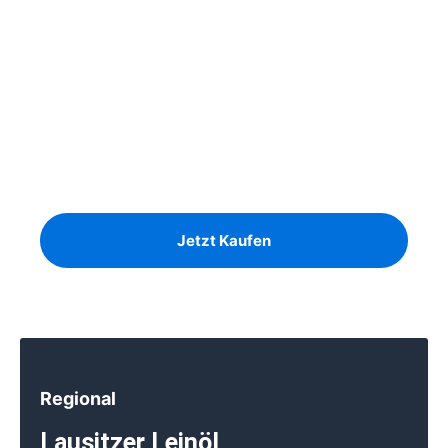
Unser Angebot
Ausreichend Brennholz für den
Winter?
Birke, Kiefer und Eiche auf Lager
Jetzt Kaufen
Regional
Lausitzer Leinöl