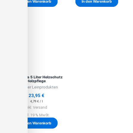
In den Warenkorb
In den Warenkorb
Leinölfirnis 5 Liter Holzschutz
Holzpflege
Lausitzer Leinprodukten
23,95
€
4,79
€
/
l
inkl. Versand
inkl. 19 % MwSt.
In den Warenkorb