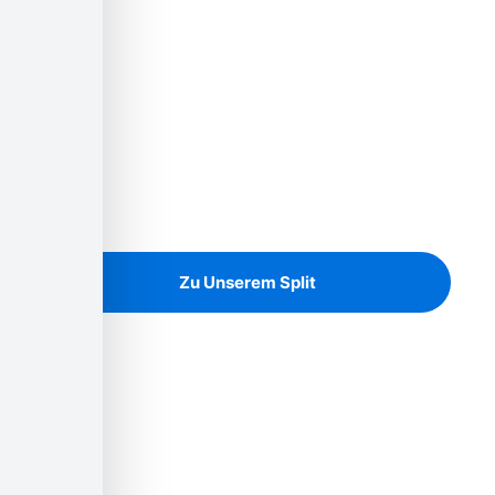
Unsere Baustoffe
Noch heute den Garten neu
gestalten!
Granitsplit in allen Farben und Größen
Zu Unserem Split