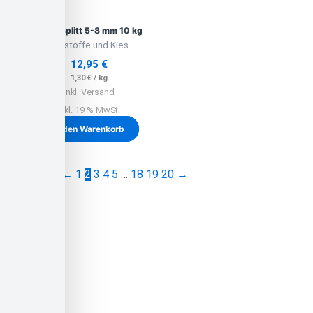
Granitsplitt 5-8 mm 10 kg
Baustoffe und Kies
12,95
€
1,30
€
/
kg
inkl. Versand
inkl. 19 % MwSt.
In den Warenkorb
←
1
2
3
4
5
…
18
19
20
→
Unser Angebot
Ausreichend Brennholz für den
Winter?