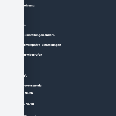
Widerrufsbelehrung
Lieferzeit
Zahlungsarten
Privatsphäre-Einstellungen ändern
Historie der Privatsphäre-Einstellungen
Einwilligungen widerrufen
Über uns
02977 Hoyerswerda
Straße E Nr. 26
03571 - 978718