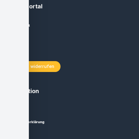
Käuferportal
Mein Account
Zur Kasse
Warenkorb
Vertrag widerrufen
Information
Impressum
Datenschutzerklärung
AGB